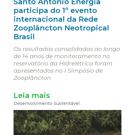
Santo Antônio Energia
participa do 1º evento
internacional da Rede
Zooplâncton Neotropical
Brasil
Os resultados consolidados ao longo
de 14 anos de monitoramento no
reservatório da Hidrelétrica foram
apresentados no I Simpósio de
Zooplâncton
Leia mais
Desenvolvimento Sustentável