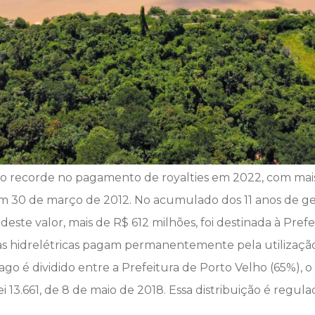
 recorde no pagamento de royalties em 2022, com mais 
 em 30 de março de 2012. No acumulado dos 11 anos de g
 deste valor, mais de R$ 612 milhões, foi destinada à Pre
 as hidrelétricas pagam permanentemente pela utilização
pago é dividido entre a Prefeitura de Porto Velho (65%),
ei 13.661, de 8 de maio de 2018. Essa distribuição é regu