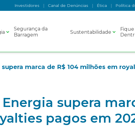
Investidores
Canal de Denúncias
Ética
Política 
Segurança da
Fique
ia
Sustentabilidade
Barragem
Dentr
a supera marca de R$ 104 milhões em roya
 Energia supera mar
yalties pagos em 20