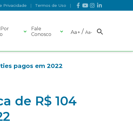
de Privacidade
Termos de Uso
 Por
Fale
/
Aa+
Aa-
o
Conosco
BUSCAR
lties pagos em 2022
ca de R$ 104
22