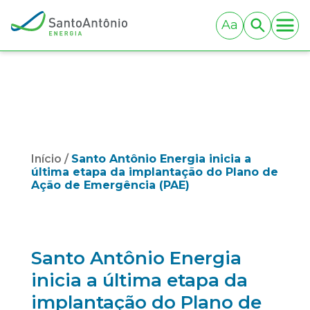
Linha do Tempo
Fator de Alavancagem
Aa
Acionistas
Segurança da Barragem
Energia Limpa
Conselho e Diretoria
Tamanho da letra
Sustentabilidade
Grupos Geradores
BUSCAR
P&D
Aa+
Aa-
Usina em Números
Peixes do Rio Madeira
Fique Por Dentro
Tecnologia Avançada
Desenvolvimento Regional
Notícias
Indicadores
Licenciamento Ambiental
Fale Conosco
Início
/
Santo Antônio Energia inicia a
Publicações
última etapa da implantação do Plano de
Relatório de Sustentabilidade 2026
Ação de Emergência (PAE)
Contatos
HSA
Perguntas Frequentes
Trabalhe Conosco
Santo Antônio Energia
Canal de Fornecedores
inicia a última etapa da
Imprensa
implantação do Plano de